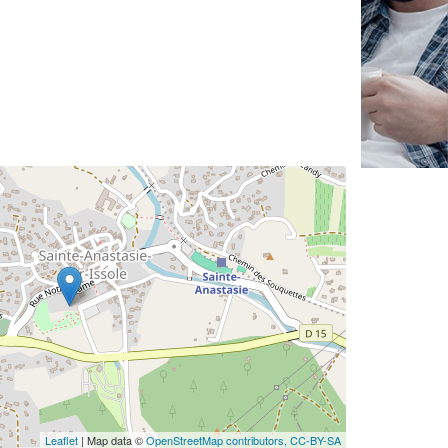
✕
Vous êtes un
professionnel ?
Augmentez votre
et
chiffre d'affaires
vos
tout en gagnant de
marges
!
nouveaux clients
Leaflet
| Map data ©
OpenStreetMap contributors,
CC-BY-SA