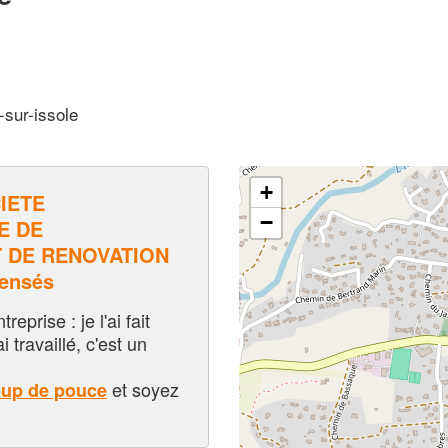
-sur-issole
+
IETE
−
E DE
 DE RENOVATION
pensés
eprise : je l'ai fait
i travaillé, c'est un
et soyez
oup de pouce