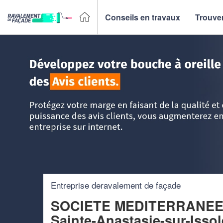
Conseils en travaux
Trouver
Accueil
>
Trouver un façadier
>
PACA - Provence Alpes Côt
Entreprise deravalement de façade
SOCIETE MEDITERRANEE
Sainte-Anastasie-sur-Issol