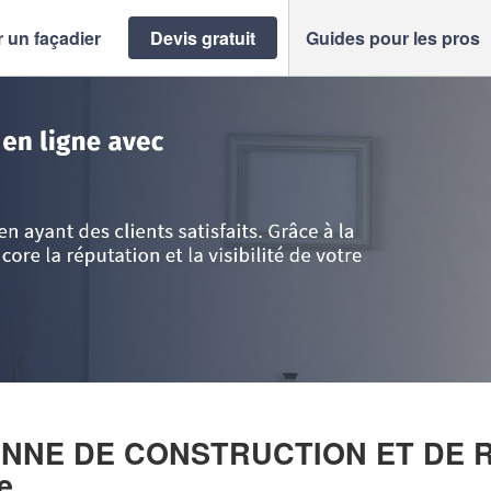
 un façadier
Devis gratuit
Guides pour les pros
e d'Azur
>
Var
>
Sainte-Anastasie-sur-Issole
>
SOCIETE MEDITERRANEEN
NNE DE CONSTRUCTION ET DE R
e