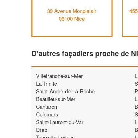
39 Avenue Monplaisir
455
06100 Nice
D’autres façadiers proche de N
Villefranche-sur-Mer
L
La-Trinite
S
Saint-Andre-de-La-Roche
P
Beaulieu-sur-Mer
L
Cantaron
B
Colomars
S
Saint-Laurent-du-Var
L
Drap
B
Tourrette-Levens
L