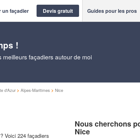
 un façadier
Devis gratuit
Guides pour les pros
mps !
 meilleurs façadiers autour de moi
e d'Azur
>
Alpes-Maritimes
>
Nice
Nous cherchons pou
Nice
 ? Voici 224 façadiers