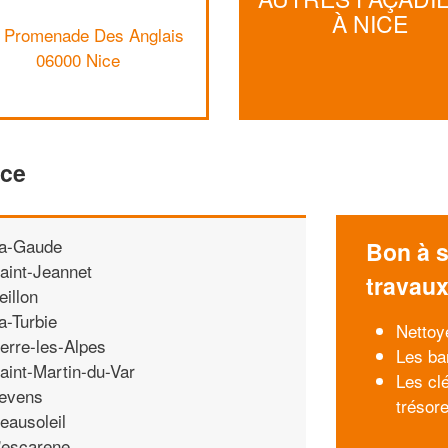
À NICE
 Promenade Des Anglais
06000 Nice
ice
a-Gaude
Bon à s
aint-Jeannet
travau
eillon
a-Turbie
Nettoy
erre-les-Alpes
Les ba
aint-Martin-du-Var
Les cl
evens
trésore
eausoleil
'escarene