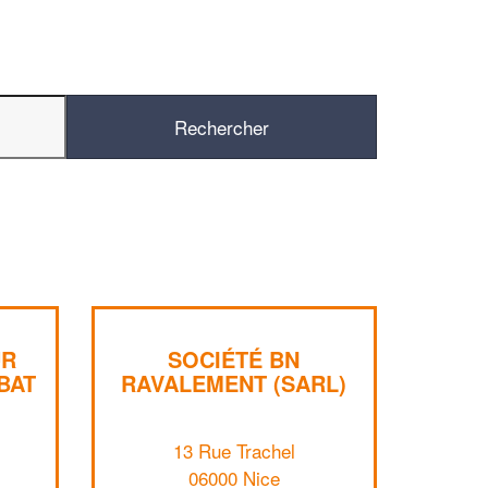
UR
SOCIÉTÉ BN
BAT
RAVALEMENT (SARL)
✕
Vous êtes un
13 Rue Trachel
professionnel ?
06000 Nice