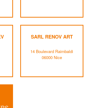
Augmentez votre
et
chiffre d'affaires
vos
tout en gagnant de
marges
!
nouveaux clients
En savoir plus
EV
SARL RENOV ART
14 Boulevard Raimbaldi
06000 Nice
ERS