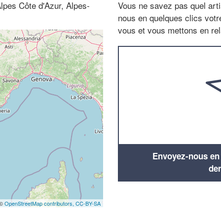
lpes Côte d'Azur, Alpes-
Vous ne savez pas quel arti
nous en quelques clics vot
vous et vous mettons en rela
Envoyez-nous en q
de
 ©
OpenStreetMap contributors,
CC-BY-SA