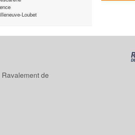
ence
illeneuve-Loubet
: Ravalement de