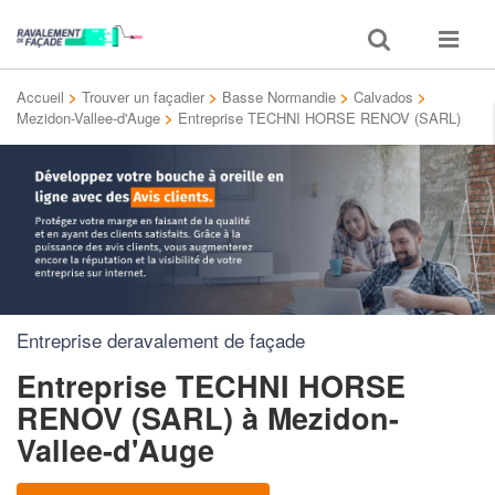
Toggle
Toggle
search
navigat
Accueil
>
Trouver un façadier
>
Basse Normandie
>
Calvados
>
Mezidon-Vallee-d'Auge
>
Entreprise TECHNI HORSE RENOV (SARL)
Entreprise deravalement de façade
Entreprise TECHNI HORSE
RENOV (SARL)
à Mezidon-
Vallee-d'Auge