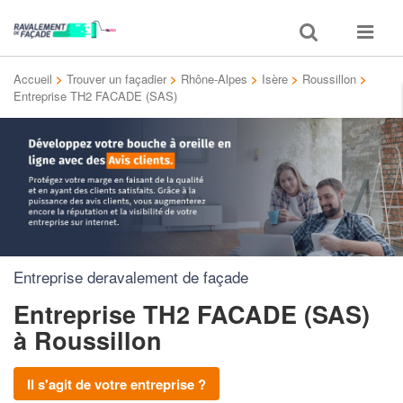
Toggle
Toggle
search
navigat
Accueil
>
Trouver un façadier
>
Rhône-Alpes
>
Isère
>
Roussillon
>
Entreprise TH2 FACADE (SAS)
Entreprise deravalement de façade
Entreprise TH2 FACADE (SAS)
à Roussillon
Il s'agit de votre entreprise ?