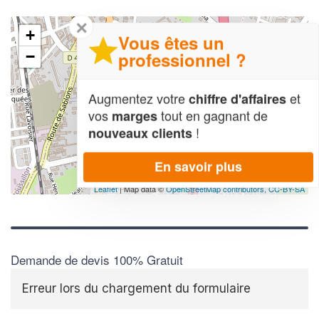
✕
+
Vous êtes un
professionnel ?
−
Augmentez votre
et
chiffre d'affaires
vos
tout en gagnant de
marges
!
nouveaux clients
En savoir plus
Leaflet
| Map data ©
OpenStreetMap contributors,
CC-BY-SA
Demande de devis 100% Gratuit
Erreur lors du chargement du formulaire