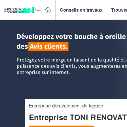
Conseils en travaux
Trouver
Accueil
>
Trouver un façadier
>
PACA - Provence Alpes Côt
Entreprise deravalement de façade
Entreprise TONI RENOVA