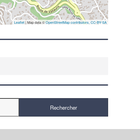
Leaflet
| Map data ©
OpenStreetMap contributors,
CC-BY-SA