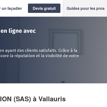
 un façadier
Devis gratuit
Guides pour les pros
e d'Azur
>
Alpes-Maritimes
>
Vallauris
>
Entreprise TONI RENOVATION (SA
TION (SAS)
à Vallauris