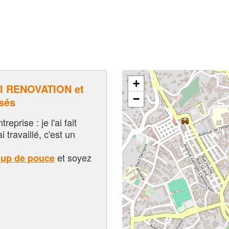
+
 RENOVATION et
−
sés
eprise : je l'ai fait
i travaillé, c'est un
et soyez
oup de pouce