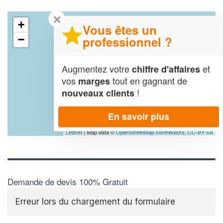
✕
+
Vous êtes un
professionnel ?
−
Augmentez votre
et
chiffre d'affaires
vos
tout en gagnant de
marges
!
nouveaux clients
En savoir plus
Leaflet
| Map data ©
OpenStreetMap contributors,
CC-BY-SA
Demande de devis 100% Gratuit
Erreur lors du chargement du formulaire