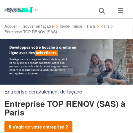
Toggle
Toggle
search
navigat
Accueil
>
Trouver un façadier
>
Ile-de-France
>
Paris
>
Paris
>
Entreprise TOP RENOV (SAS)
Entreprise deravalement de façade
Entreprise TOP RENOV (SAS)
à
Paris
Il s'agit de votre entreprise ?