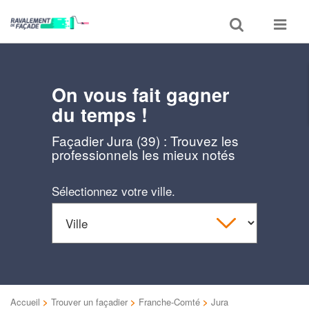
Toggle
Toggle
search
navigat
On vous fait gagner
du temps !
Façadier Jura (39) : Trouvez les
professionnels les mieux notés
Sélectionnez votre ville.
Accueil
>
Trouver un façadier
>
Franche-Comté
>
Jura