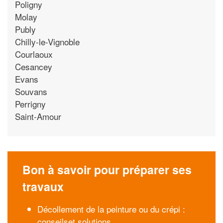
Poligny
Molay
Publy
Chilly-le-Vignoble
Courlaoux
Cesancey
Evans
Souvans
Perrigny
Saint-Amour
Bon à savoir pour préparer ses
travaux
Décollement de la peinture ou du crépi :
conseilset solutions