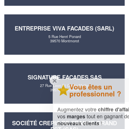
ENTREPRISE VIVA FACADES (SARL)
5 Rue Henri Ponard
39570 Montmorot
SIGNATURE FACADES SAS
✕
Vous êtes un
27 Rue Leon Et Cecile Mathy
39570 Montmorot
professionnel ?
Augmentez votre
et
chiffre d'affaires
vos
tout en gagnant de
marges
SOCIÉTÉ CREPIS DE FRANCE GRAND
!
nouveaux clients