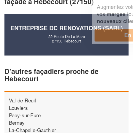
façade à Hebecourt (27150)
Augmentez votre
et
chiffre d'affaires
vos
tout en gagnant de
marges
!
nouveaux clients
ENTREPRISE DC RENOVATIONS (SARL)
En savoir plus
22 Route De La Mare
27150 Hebecourt
D’autres façadiers proche de
Hebecourt
Val-de-Reuil
Louviers
Pacy-sur-Eure
Bernay
La-Chapelle-Gauthier