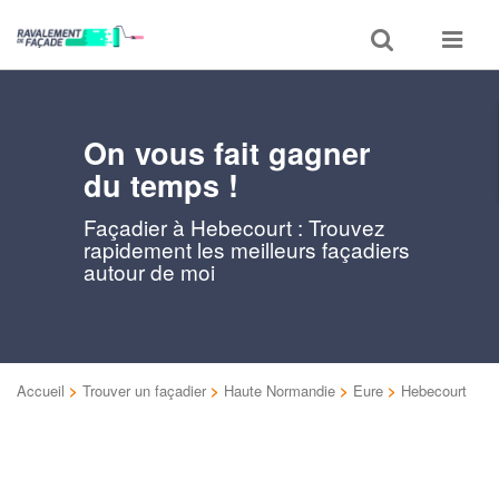
Toggle
Toggle
search
navigat
On vous fait gagner
du temps !
Façadier à Hebecourt : Trouvez
rapidement les meilleurs façadiers
autour de moi
Accueil
>
Trouver un façadier
>
Haute Normandie
>
Eure
>
Hebecourt