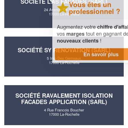
SOCIÉTÉ L’AS FACADES (SARL)
Vous êtes un
professionnel ?
24 Avenue De Stockolm
17000 La-Rochelle
Augmentez votre
et
chiffre d'affaires
vos
tout en gagnant de
marges
!
nouveaux clients
SOCIÉTÉ SY RENOVATION (SARL)
En savoir plus
5 Imp Des Gemeaux
17000 La-Rochelle
SOCIÉTÉ RAVALEMENT ISOLATION
FACADES APPLICATION (SARL)
4 Rue Francois Boucher
17000 La-Rochelle