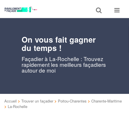
Toggle
Toggle
search
navigat
On vous fait gagner
du temps !
Façadier à La-Rochelle : Trouvez
rapidement les meilleurs façadiers
autour de moi
Accueil
>
Trouver un façadier
>
Poitou-Charentes
>
Charente-Maritime
>
La-Rochelle