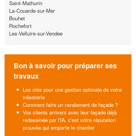
Saint-Mathurin
La-Couarde-sur-Mer
Bouhet
Rochefort
Les-Velluire-sur-Vendee
Bon à savoir pour préparer ses
travaux
Les clés pour une gestion optimale de votre
trésorerie
Comment faire un ravalement de façade ?
Vos clients arrivent avec leur façade déjà
redessinée par l'IA, c'est votre réputation
prouvée qui emporte le chantier