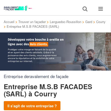
Toggle
Toggle
search
navigat
Accueil
>
Trouver un façadier
>
Languedoc-Roussillon
>
Gard
>
Courry
>
Entreprise M.S.B FACADES (SARL)
Entreprise deravalement de façade
Entreprise M.S.B FACADES
(SARL)
à Courry
Il s'agit de votre entreprise ?