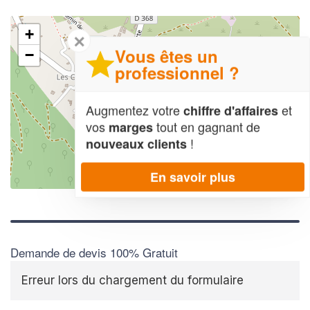
+
✕
Vous êtes un
−
professionnel ?
Augmentez votre
et
chiffre d'affaires
vos
tout en gagnant de
marges
!
nouveaux clients
En savoir plus
Leaflet
| Map data ©
OpenStreetMap contributors,
CC-BY-SA
Demande de devis 100% Gratuit
Erreur lors du chargement du formulaire