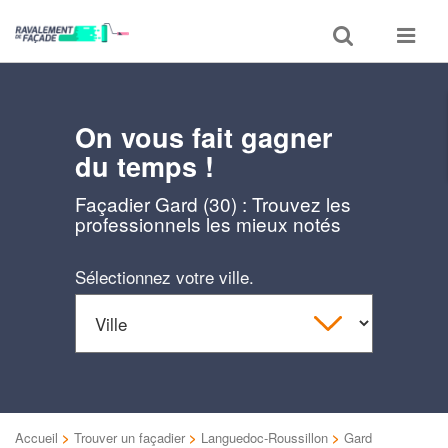
Toggle
Toggle
search
navigat
On vous fait gagner
du temps !
Façadier Gard (30) : Trouvez les
professionnels les mieux notés
Sélectionnez votre ville.
Accueil
>
Trouver un façadier
>
Languedoc-Roussillon
>
Gard