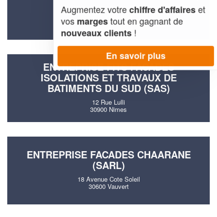
Augmentez votre
et
chiffre d'affaires
127 Chemin D'aujargues
30250 Villevieille
vos
tout en gagnant de
marges
!
nouveaux clients
En savoir plus
ENTREPRISE FITS FACADES
ISOLATIONS ET TRAVAUX DE
BATIMENTS DU SUD (SAS)
12 Rue Lulli
30900 Nimes
ENTREPRISE FACADES CHAARANE
(SARL)
18 Avenue Cote Soleil
30600 Vauvert