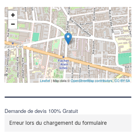
+
−
✕
Vous
prof
Augmentez 
vos
marges
nouveaux c
Leaflet
| Map data ©
OpenStreetMap contributors,
CC-BY-SA
Demande de devis 100% Gratuit
Erreur lors du chargement du formulaire