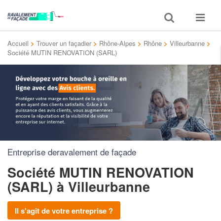
Toggle
Toggle
search
navigat
Accueil
>
Trouver un façadier
>
Rhône-Alpes
>
Rhône
>
Villeurbanne
>
Société MUTIN RENOVATION (SARL)
Entreprise deravalement de façade
Société MUTIN RENOVATION
(SARL)
à Villeurbanne
Il s'agit de votre entreprise ?