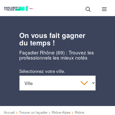
Toggle
Toggle
search
navigat
On vous fait gagner
du temps !
Façadier Rhône (69) : Trouvez les
professionnels les mieux notés
Sélectionnez votre ville.
Accueil
>
Trouver un façadier
>
Rhône-Alpes
>
Rhône