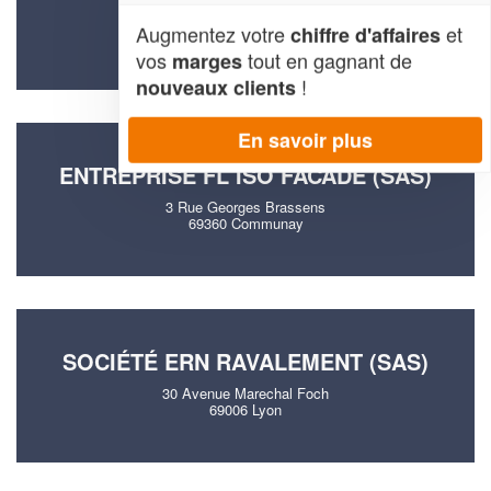
63 Chemin De Maintenue
Augmentez votre
et
chiffre d'affaires
69650 Saint-Germain-au-Mont-d'Or
vos
tout en gagnant de
marges
!
nouveaux clients
En savoir plus
ENTREPRISE FL ISO FACADE (SAS)
3 Rue Georges Brassens
69360 Communay
SOCIÉTÉ ERN RAVALEMENT (SAS)
30 Avenue Marechal Foch
69006 Lyon