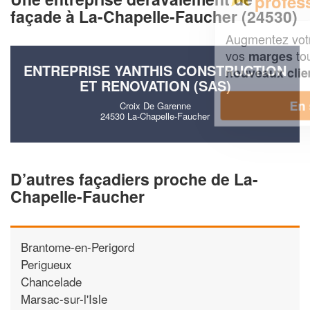
professionnel ?
façade à La-Chapelle-Faucher (24530)
Augmentez votre
et
chiffre d'affaires
vos
tout en gagnant de
marges
ENTREPRISE YANTHIS CONSTRUCTION
!
nouveaux clients
ET RENOVATION (SAS)
En savoir plus
Croix De Garenne
24530 La-Chapelle-Faucher
D’autres façadiers proche de La-
Chapelle-Faucher
Brantome-en-Perigord
Perigueux
Chancelade
Marsac-sur-l'Isle