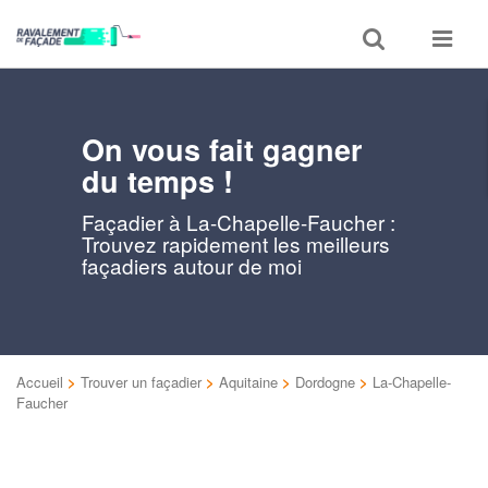
Toggle
Toggle
search
navigat
On vous fait gagner
du temps !
Façadier à La-Chapelle-Faucher :
Trouvez rapidement les meilleurs
façadiers autour de moi
Accueil
>
Trouver un façadier
>
Aquitaine
>
Dordogne
>
La-Chapelle-
Faucher