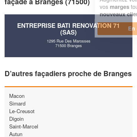
façade à Branges (71500)
vos
tout en gagnant de
marges
!
nouveaux clients
ENTREPRISE BATI RENOVATION 71
En savoir plus
(SAS)
1295 Rue Des Marosses
71500 Branges
D’autres façadiers proche de Branges
Macon
Simard
Le-Creusot
Digoin
Saint-Marcel
Autun