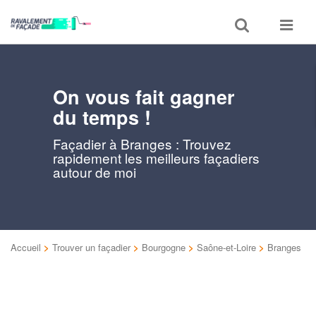
Toggle
Toggle
search
navigat
On vous fait gagner
du temps !
Façadier à Branges : Trouvez
rapidement les meilleurs façadiers
autour de moi
Accueil
>
Trouver un façadier
>
Bourgogne
>
Saône-et-Loire
>
Branges