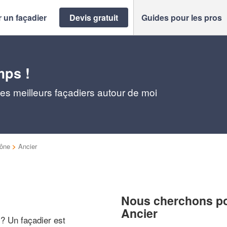
 un façadier
Devis gratuit
Guides pour les pros
mps !
es meilleurs façadiers autour de moi
ône
>
Ancier
Nous cherchons pou
Ancier
 ? Un façadier est