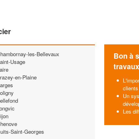
cier
hambornay-les-Bellevaux
Bon à s
aint-Usage
travau
aire
razey-en-Plaine
L'impo
arges
clients
oligny
Un sys
ellefond
dévelo
ongvic
Les di
ijon
henove
uits-Saint-Georges