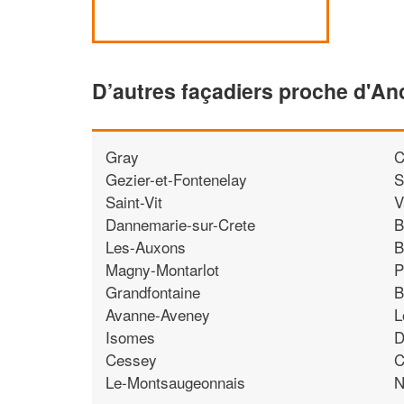
D’autres façadiers proche d'An
Gray
C
Gezier-et-Fontenelay
S
Saint-Vit
V
Dannemarie-sur-Crete
B
Les-Auxons
B
Magny-Montarlot
P
Grandfontaine
B
Avanne-Aveney
L
Isomes
D
Cessey
C
Le-Montsaugeonnais
N