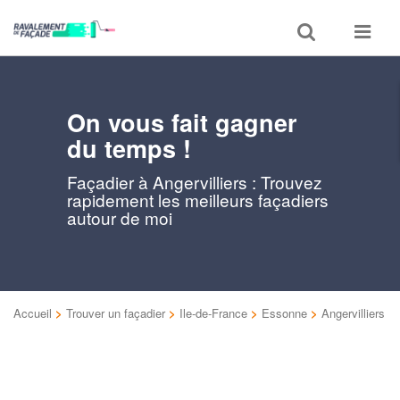
Toggle
Toggle
search
navigat
On vous fait gagner
du temps !
Façadier à Angervilliers : Trouvez
rapidement les meilleurs façadiers
autour de moi
Accueil
>
Trouver un façadier
>
Ile-de-France
>
Essonne
>
Angervilliers