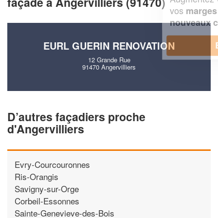
façade à Angervilliers (91470)
vos
tout en gagnant de
marges
!
nouveaux clients
EURL GUERIN RENOVATION
En savoir plus
12 Grande Rue
91470 Angervilliers
D’autres façadiers proche
d'Angervilliers
Evry-Courcouronnes
Ris-Orangis
Savigny-sur-Orge
Corbeil-Essonnes
Sainte-Genevieve-des-Bois