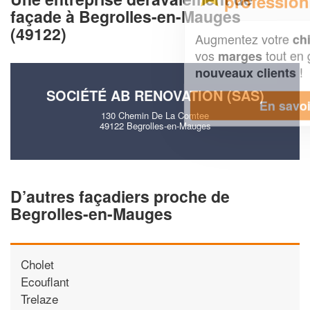
professionnel ?
façade à Begrolles-en-Mauges
(49122)
Augmentez votre
et
chiffre d'affaires
vos
tout en gagnant de
marges
!
nouveaux clients
SOCIÉTÉ AB RENOVATION (SAS)
En savoir plus
130 Chemin De La Comtee
49122 Begrolles-en-Mauges
D’autres façadiers proche de
Begrolles-en-Mauges
Cholet
Ecouflant
Trelaze