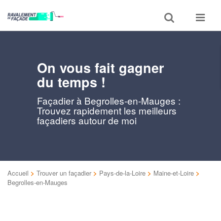
Toggle
Toggle
search
navigat
On vous fait gagner
du temps !
Façadier à Begrolles-en-Mauges :
Trouvez rapidement les meilleurs
façadiers autour de moi
Accueil
>
Trouver un façadier
>
Pays-de-la-Loire
>
Maine-et-Loire
>
Begrolles-en-Mauges