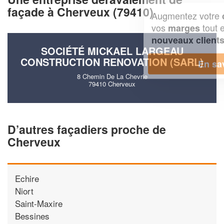
façade à Cherveux (79410)
Augmentez votre
et
chiffre d'affaires
vos
tout en gagnant de
marges
!
nouveaux clients
SOCIÉTÉ MICKAEL LARGEAU
CONSTRUCTION RENOVATION (SARL)
En savoir plus
8 Chemin De La Chevrie
79410 Cherveux
D’autres façadiers proche de
Cherveux
Echire
Niort
Saint-Maxire
Bessines