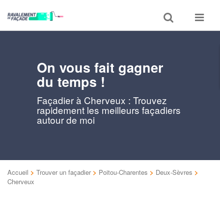
Toggle
Toggle
search
navigat
On vous fait gagner
du temps !
Façadier à Cherveux : Trouvez
rapidement les meilleurs façadiers
autour de moi
Accueil
>
Trouver un façadier
>
Poitou-Charentes
>
Deux-Sèvres
>
Cherveux