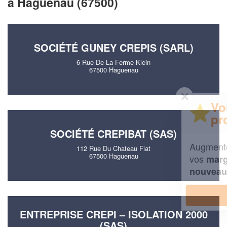
à Haguenau (67500)
SOCIÉTÉ GUNEY CREPIS (SARL)
6 Rue De La Ferme Klein
67500 Haguenau
✕
Vous êtes un
professionnel ?
SOCIÉTÉ CREPIBAT (SAS)
Augmentez votre
et
chiffre d'affaires
112 Rue Du Chateau Fiat
67500 Haguenau
vos
tout en gagnant de
marges
!
nouveaux clients
En savoir plus
ENTREPRISE CREPI – ISOLATION 2000
(SAS)