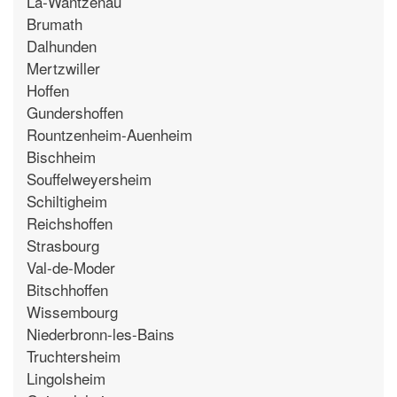
La-Wantzenau
Brumath
Dalhunden
Mertzwiller
Hoffen
Gundershoffen
Rountzenheim-Auenheim
Bischheim
Souffelweyersheim
Schiltigheim
Reichshoffen
Strasbourg
Val-de-Moder
Bitschhoffen
Wissembourg
Niederbronn-les-Bains
Truchtersheim
Lingolsheim