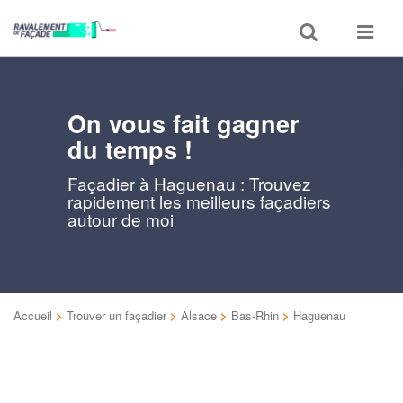
Toggle
Toggle
search
navigat
On vous fait gagner
du temps !
Façadier à Haguenau : Trouvez
rapidement les meilleurs façadiers
autour de moi
Accueil
>
Trouver un façadier
>
Alsace
>
Bas-Rhin
>
Haguenau