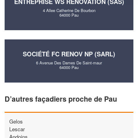
ENTREPRISE WS RENOVATION (SAS)
4 Allee Catherine De Bourbon
64000 Pau
SOCIÉTÉ FC RENOV NP (SARL)
6 Avenue Des Dames De Saint-maur
64000 Pau
D’autres façadiers proche de Pau
Gelos
Lescar
Andoins