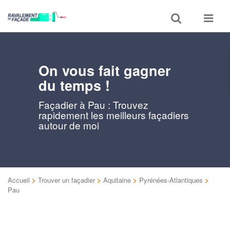
Toggle
Toggle
search
navigat
On vous fait gagner
du temps !
Façadier à Pau : Trouvez
rapidement les meilleurs façadiers
autour de moi
Accueil
>
Trouver un façadier
>
Aquitaine
>
Pyrénées-Atlantiques
>
Pau