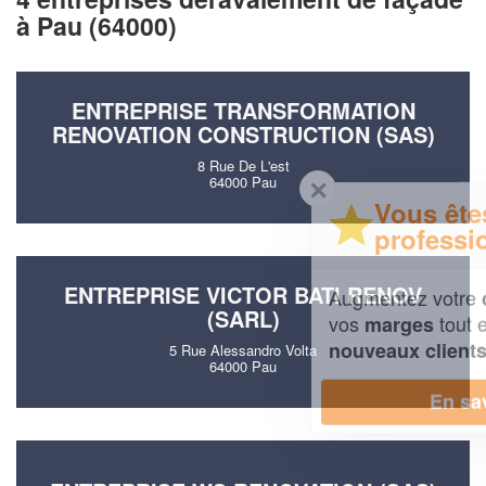
à Pau (64000)
ENTREPRISE TRANSFORMATION
RENOVATION CONSTRUCTION (SAS)
8 Rue De L'est
64000 Pau
✕
Vous êtes un
professionnel ?
ENTREPRISE VICTOR BATI RENOV
Augmentez votre
et
chiffre d'affaires
(SARL)
vos
tout en gagnant de
marges
!
nouveaux clients
5 Rue Alessandro Volta
64000 Pau
En savoir plus