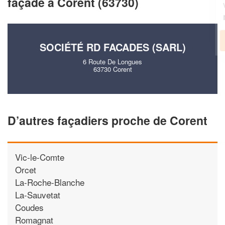
façade à Corent (63730)
vos
tout en gagnant de
marges
!
nouveaux clients
En savoir plus
SOCIÉTÉ RD FACADES (SARL)
6 Route De Longues
63730 Corent
D’autres façadiers proche de Corent
Vic-le-Comte
Orcet
La-Roche-Blanche
La-Sauvetat
Coudes
Romagnat