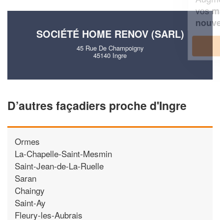
vos
tout en gagnant de
marges
!
nouveaux clients
SOCIÉTÉ HOME RENOV (SARL)
En savoir plus
45 Rue De Champoigny
45140 Ingre
D’autres façadiers proche d'Ingre
Ormes
La-Chapelle-Saint-Mesmin
Saint-Jean-de-La-Ruelle
Saran
Chaingy
Saint-Ay
Fleury-les-Aubrais