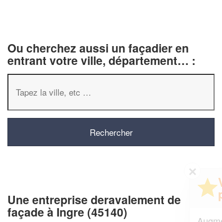
Ou cherchez aussi un façadier en
entrant votre ville, département… :
✕
Vous êtes un
professionnel ?
Une entreprise deravalement de
façade à Ingre (45140)
Augmentez votre
et
chiffre d'affaires