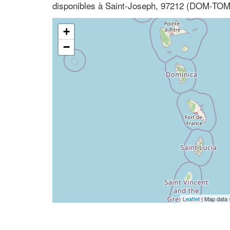
disponibles à Saint-Joseph, 97212 (DOM-TOM,
+
−
Leaflet
| Map data