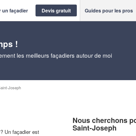
 un façadier
Devis gratuit
Guides pour les pros
mps !
ement les meilleurs façadiers autour de moi
aint-Joseph
Nous cherchons pou
Saint-Joseph
 ? Un façadier est