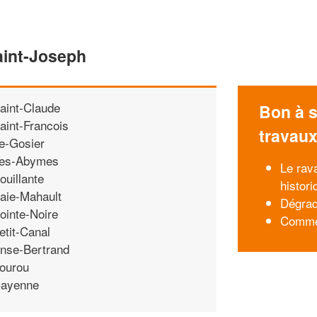
aint-Joseph
aint-Claude
Bon à s
aint-Francois
travau
e-Gosier
es-Abymes
Le rav
ouillante
histor
aie-Mahault
Dégrada
ointe-Noire
Commen
etit-Canal
nse-Bertrand
ourou
ayenne