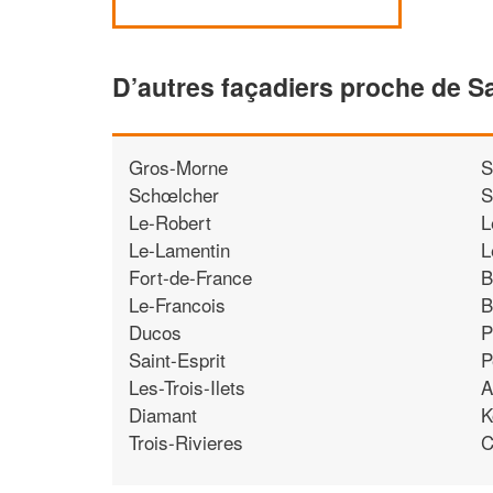
D’autres façadiers proche de S
Gros-Morne
S
Schœlcher
S
Le-Robert
L
Le-Lamentin
L
Fort-de-France
B
Le-Francois
B
Ducos
P
Saint-Esprit
P
Les-Trois-Ilets
A
Diamant
K
Trois-Rivieres
C