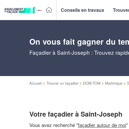
Conseils en travaux
Trouver
On vous fait gagner du te
Façadier à Saint-Joseph : Trouvez rapid
Accueil
>
Trouver un façadier
>
DOM-TOM
>
Martinique
>
S
Votre façadier à Saint-Joseph
Vous avez recherché "
façadier autour de moi
"