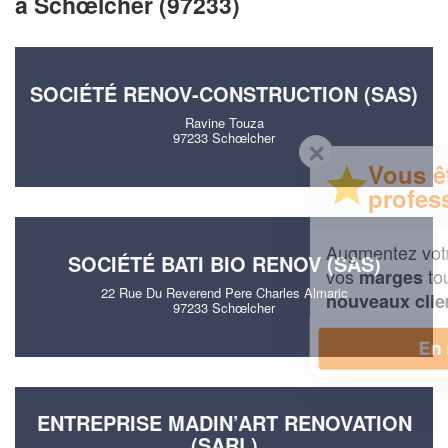
à Schœlcher (97233)
SOCIÉTÉ RENOV-CONSTRUCTION (SAS)
Ravine Touza
97233 Schœlcher
✕
Vous êtes un
professionnel ?
Augmentez votre
et
chiffre d'affaires
SOCIÉTÉ BATI BIO RENOV (SAS)
vos
tout en gagnant de
marges
22 Rue Du Reverend Pere Charles Almaric
!
nouveaux clients
97233 Schœlcher
En savoir plus
ENTREPRISE MADIN’ART RENOVATION
(SARL)