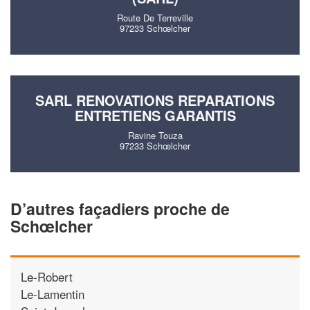
Route De Terreville
97233 Schœlcher
SARL RENOVATIONS REPARATIONS
ENTRETIENS GARANTIS
Ravine Touza
97233 Schœlcher
D’autres façadiers proche de
Schœlcher
Le-Robert
Le-Lamentin