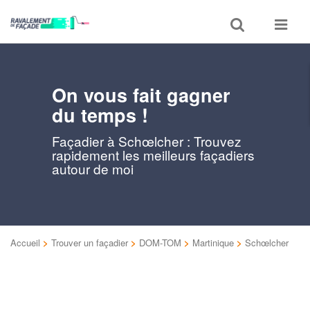
Toggle
Toggle
search
navigat
On vous fait gagner
du temps !
Façadier à Schœlcher : Trouvez
rapidement les meilleurs façadiers
autour de moi
Accueil
>
Trouver un façadier
>
DOM-TOM
>
Martinique
>
Schœlcher