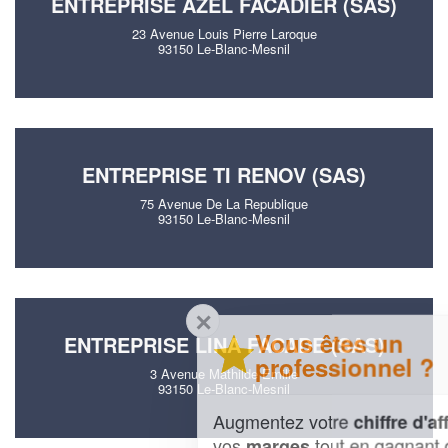
ENTREPRISE AZEL FACADIER (SAS)
23 Avenue Louis Pierre Laroque
93150 Le-Blanc-Mesnil
ENTREPRISE TI RENOV (SAS)
75 Avenue De La Republique
93150 Le-Blanc-Mesnil
✕
Vous êtes un
ENTREPRISE LINA FACADE (SAS)
professionnel ?
3 Avenue Mathilde Emilie
93150 Le-Blanc-Mesnil
Augmentez votre
et
chiffre d'affaires
vos
tout en gagnant de
marges