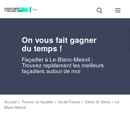
Toggle
Toggle
search
navigat
On vous fait gagner
du temps !
Façadier à Le-Blanc-Mesnil :
Trouvez rapidement les meilleurs
façadiers autour de moi
Accueil
>
Trouver un façadier
>
Ile-de-France
>
Seine St Denis
>
Le-
Blanc-Mesnil