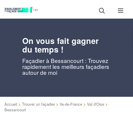
Toggle
Toggle
search
navigat
On vous fait gagner
du temps !
Façadier à Bessancourt : Trouvez
rapidement les meilleurs façadiers
autour de moi
Accueil
>
Trouver un façadier
>
Ile-de-France
>
Val d'Oise
>
Bessancourt