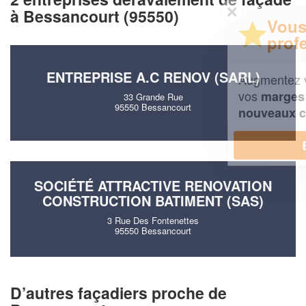
✕
à Bessancourt (95550)
Vous êtes un
professionnel ?
ENTREPRISE A.C RENOV (SARL)
Augmentez votre
et
chiffre d'affaires
vos
tout en gagnant de
marges
33 Grande Rue
95550 Bessancourt
!
nouveaux clients
En savoir plus
SOCIÉTÉ ATTRACTIVE RENOVATION
CONSTRUCTION BATIMENT (SAS)
3 Rue Des Fontenettes
95550 Bessancourt
D’autres façadiers proche de