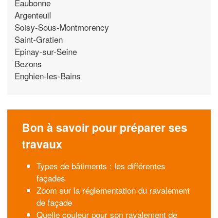
Eaubonne
Argenteuil
Soisy-Sous-Montmorency
Saint-Gratien
Epinay-sur-Seine
Bezons
Enghien-les-Bains
Bon à savoir pour préparer ses
travaux
Types de bâtiments : les différentes
façades
Zoom sur la réglementation du ravalement
de façade
Quelle couleur pour son ravalement de