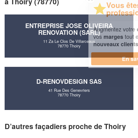
à Thoiry (78770)
Vous êtes un
professionnel ?
ENTREPRISE JOSE OLIVEIRA
Augmentez votre
et
chiffre d'affaires
RENOVATION (SARL)
vos
tout en gagnant de
marges
11 Za Le Clos De Villarceaux
!
nouveaux clients
78770 Thoiry
En savoir plus
D-RENOVDESIGN SAS
41 Rue Des Genevriers
78770 Thoiry
D’autres façadiers proche de Thoiry