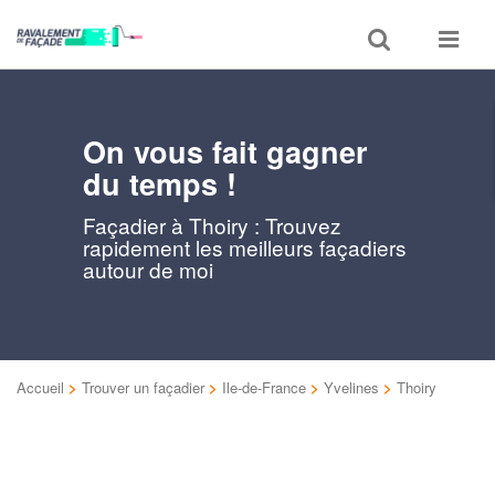
Toggle
Toggle
search
navigat
On vous fait gagner
du temps !
Façadier à Thoiry : Trouvez
rapidement les meilleurs façadiers
autour de moi
Accueil
>
Trouver un façadier
>
Ile-de-France
>
Yvelines
>
Thoiry