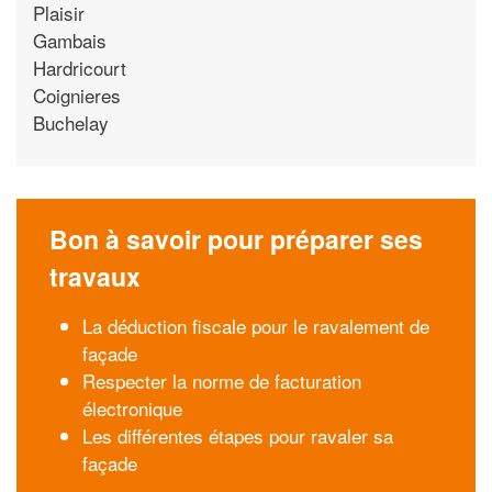
Plaisir
Gambais
Hardricourt
Coignieres
Buchelay
Bon à savoir pour préparer ses
travaux
La déduction fiscale pour le ravalement de
façade
Respecter la norme de facturation
électronique
Les différentes étapes pour ravaler sa
façade