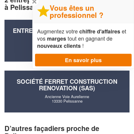
✕
à Pelissanne (13330)
Vous êtes un
professionnel ?
ENTREPRISE JACK RENOV SERVICES
Augmentez votre
et
chiffre d'affaires
(SAS)
vos
tout en gagnant de
marges
!
nouveaux clients
298 Chemin Du Plan De Clavel
13330 Pelissanne
En savoir plus
SOCIÉTÉ FERRET CONSTRUCTION
RENOVATION (SAS)
Ancienne Voie Aurelienne
13330 Pelissanne
D’autres façadiers proche de