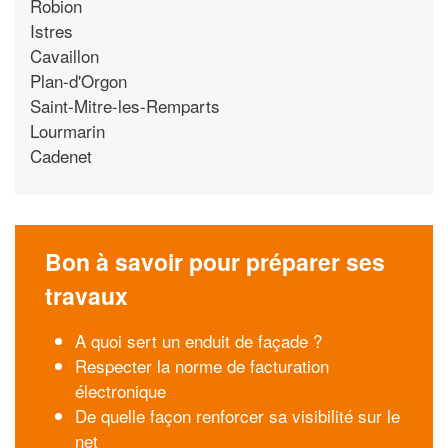
Robion
Istres
Cavaillon
Plan-d'Orgon
Saint-Mitre-les-Remparts
Lourmarin
Cadenet
Bon à savoir pour préparer ses
travaux
A quoi sert un enduit de façade ?
Respecter la norme de facturation
électronique
De quelle façon renforcer sa visibilité sur le
net