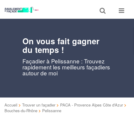
Toggle
Toggle
search
navigat
On vous fait gagner
du temps !
Façadier à Pelissanne : Trouvez
rapidement les meilleurs façadiers
autour de moi
Accueil
>
Trouver un façadier
>
PACA - Provence Alpes Côte d'Azur
>
Bouches-du-Rhône
>
Pelissanne