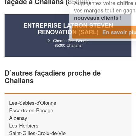
façade à Challans (85300)
Augmentez votre
et
chiffre d'affaires
vos
tout en gagnant de
marges
!
nouveaux clients
ENTREPRISE LATRON STEVEN
RENOVATION (SARL)
En savoir plus
21 Chemin Des Genets
85300 Challans
D’autres façadiers proche de
Challans
Les-Sables-d'Olonne
Essarts-en-Bocage
Aizenay
Les-Herbiers
Saint-Gilles-Croix-de-Vie