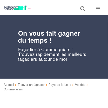
Toggle
Toggle
search
navigat
On vous fait gagner
du temps !
Façadier à Commequiers :
Trouvez rapidement les meilleurs
façadiers autour de moi
Accueil
>
Trouver un façadier
>
Pays-de-la-Loire
>
Vendée
>
Commequiers