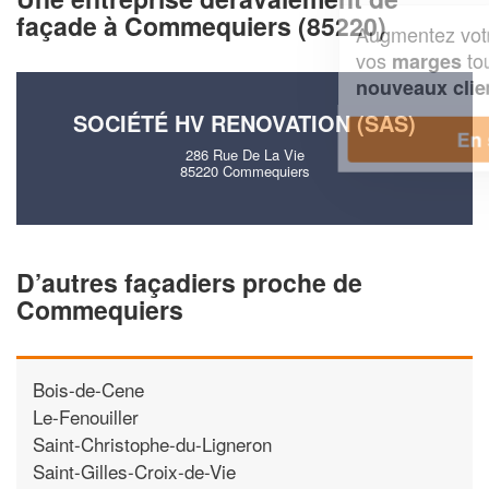
façade à Commequiers (85220)
Augmentez votre
et
chiffre d'affaires
vos
tout en gagnant de
marges
!
nouveaux clients
SOCIÉTÉ HV RENOVATION (SAS)
En savoir plus
286 Rue De La Vie
85220 Commequiers
D’autres façadiers proche de
Commequiers
Bois-de-Cene
Le-Fenouiller
Saint-Christophe-du-Ligneron
Saint-Gilles-Croix-de-Vie