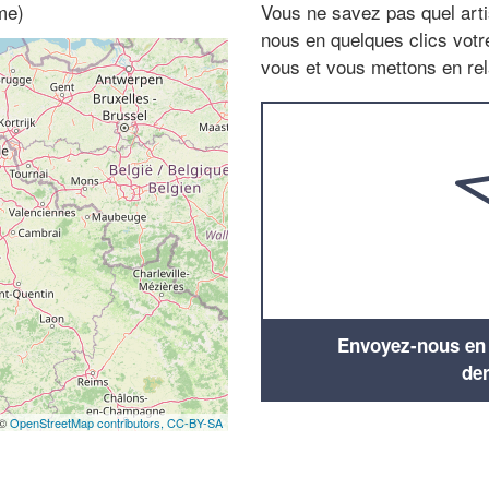
me)
Vous ne savez pas quel arti
nous en quelques clics vot
vous et vous mettons en rela
Envoyez-nous en q
de
 ©
OpenStreetMap contributors,
CC-BY-SA