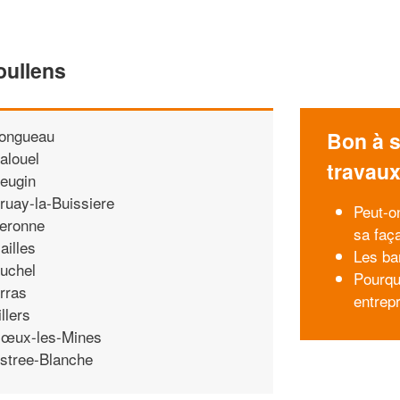
oullens
ongueau
Bon à s
alouel
travau
eugin
ruay-la-Buissiere
Peut-o
eronne
sa faç
ailles
Les ba
uchel
Pourqu
rras
entrepr
illers
œux-les-Mines
stree-Blanche