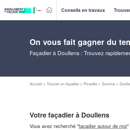
Conseils en travaux
Trouver
On vous fait gagner du te
Façadier à Doullens : Trouvez rapidemen
Accueil
>
Trouver un façadier
>
Picardie
>
Somme
>
Doull
Votre façadier à Doullens
Vous avez recherché "
façadier autour de moi
"