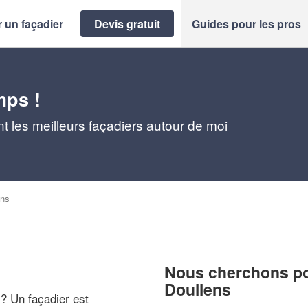
 un façadier
Devis gratuit
Guides pour les pros
mps !
t les meilleurs façadiers autour de moi
ens
Nous cherchons pou
Doullens
 ? Un façadier est