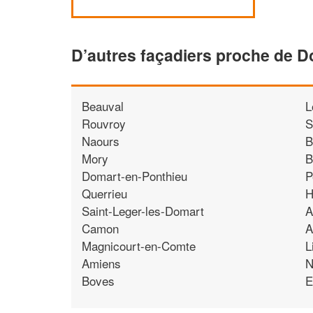
D’autres façadiers proche de D
Beauval
L
Rouvroy
S
Naours
B
Mory
B
Domart-en-Ponthieu
P
Querrieu
H
Saint-Leger-les-Domart
A
Camon
A
Magnicourt-en-Comte
L
Amiens
N
Boves
E