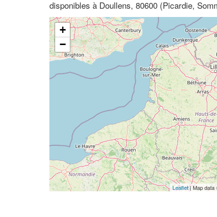
disponibles à Doullens, 80600 (Picardie, Som
+
−
Leaflet
| Map data