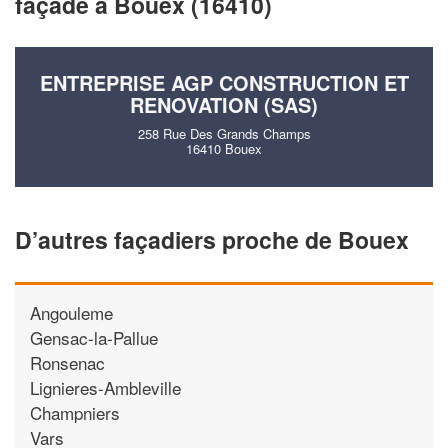
façade à Bouex (16410)
vos
tout en gagnant d
marges
!
nouveaux clients
En savoir plus
ENTREPRISE AGP CONSTRUCTION ET
RENOVATION (SAS)
258 Rue Des Grands Champs
16410 Bouex
D’autres façadiers proche de Bouex
Angouleme
Gensac-la-Pallue
Ronsenac
Lignieres-Ambleville
Champniers
Vars