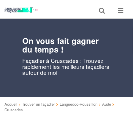
Toggle
Toggle
search
navigat
On vous fait gagner
du temps !
Façadier à Cruscades : Trouvez
rapidement les meilleurs façadiers
autour de moi
Accueil
>
Trouver un façadier
>
Languedoc-Roussillon
>
Aude
>
Cruscades