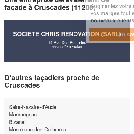
Augmentez votre
et
chiffre d'affaires
façade à Cruscades (11200)
vos
tout en gagnant de
marges
!
nouveaux clients
SOCIÉTÉ CHRIS RENOVATION (SARL)
En savoir plus
19 Rue Des Romarins
11200 Cruscades
D’autres façadiers proche de
Cruscades
Saint-Nazaire-d'Aude
Marcorignan
Bizanet
Montredon-des-Corbieres