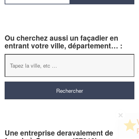
Ou cherchez aussi un façadier en
entrant votre ville, département… :
✕
Vous êtes un
professionnel ?
Une entreprise deravalement de