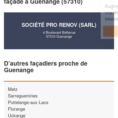
façade à Guenange (57310)
Augmentez votre
et
chiffre d'affaires
vos
tout en gagnant de
marges
!
nouveaux clients
SOCIÉTÉ PRO RENOV (SARL)
En savoir plus
4 Boulevard Bellevue
57310 Guenange
D’autres façadiers proche de
Guenange
Metz
Sarreguemines
Puttelange-aux-Lacs
Florange
Uckange