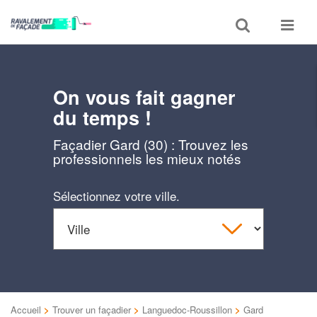
Toggle
Toggle
search
navigat
On vous fait gagner
du temps !
Façadier Gard (30) : Trouvez les
professionnels les mieux notés
Sélectionnez votre ville.
Accueil
>
Trouver un façadier
>
Languedoc-Roussillon
>
Gard