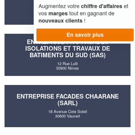
Augmentez votre
et
chiffre d'affaires
127 Chemin D'aujargues
30250 Villevieille
vos
tout en gagnant de
marges
!
nouveaux clients
En savoir plus
ENTREPRISE FITS FACADES
ISOLATIONS ET TRAVAUX DE
BATIMENTS DU SUD (SAS)
12 Rue Lulli
30900 Nimes
ENTREPRISE FACADES CHAARANE
(SARL)
18 Avenue Cote Soleil
30600 Vauvert